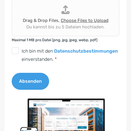
Drag & Drop Files,
Choose Files to Upload
Du kannst bis zu 5 Dateien hochladen.
Maximal 1 MB pro Datei (png, jpg, jpeg, webp, pdf)
D
Ich bin mit den
Datenschutzbestimmungen
S
einverstanden.
*
G
V
Absenden
O
-
A
E
l
i
t
n
e
v
r