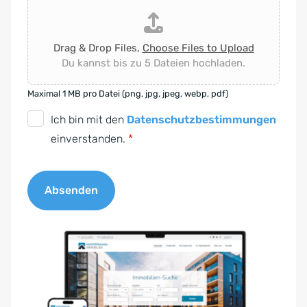
Drag & Drop Files,
Choose Files to Upload
Du kannst bis zu 5 Dateien hochladen.
Maximal 1 MB pro Datei (png, jpg, jpeg, webp, pdf)
D
Ich bin mit den
Datenschutzbestimmungen
S
einverstanden.
*
G
V
Absenden
O
-
A
E
l
i
t
n
e
v
r