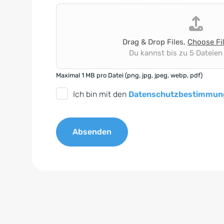
Drag & Drop Files,
Choose Fi
Du kannst bis zu 5 Dateien
Maximal 1 MB pro Datei (png, jpg, jpeg, webp, pdf)
D
Ich bin mit den
Datenschutzbestimmun
S
G
Absenden
V
O
A
-
l
E
t
i
e
n
r
v
n