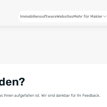
Header
Immobiliensoftware
Websites
Mehr für Makler
SEO und Content
W
Social Media
S
Social Ads
V
Google Ads
R
nden?
Newsletter-Pakete
B
Consulting
N
s Ihnen aufgefallen ist. Wir sind dankbar für Ihr Feedback.
Softwareschulunge