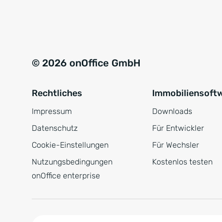
e
a
r
t
s
i
t
v
© 2026 onOffice GmbH
ä
e
n
:
Rechtliches
Immobiliensoft
d
n
Impressum
Downloads
i
Datenschutz
Für Entwickler
s
Cookie-Einstellungen
Für Wechsler
*
Nutzungsbedingungen
Kostenlos testen
onOffice enterprise