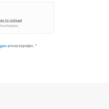
les to Upload
 hochladen.
gen
einverstanden.
*