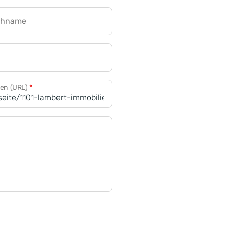
chname
CRM für Banken
den (URL)
*