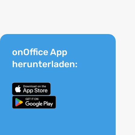
onOffice App
herunterladen: