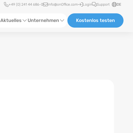
Schnellzugriff
+49 (0) 241 44 686-0
info@onOffice.com
Login
Support
DE
Aktuelles
Unternehmen
Kostenlos testen
ebinare
Über Uns
tatus-News
Partner und Kooperationen
eranstaltungen
Karriere
eferenzen
log
ewsletter
n