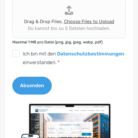
Drag & Drop Files,
Choose Files to Upload
Du kannst bis zu 5 Dateien hochladen.
Maximal 1 MB pro Datei (png, jpg, jpeg, webp, pdf)
D
Ich bin mit den
Datenschutzbestimmungen
S
einverstanden.
*
G
V
Absenden
O
-
A
E
l
i
t
n
e
v
r