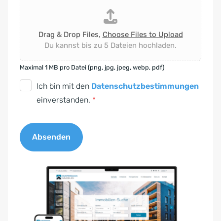
Drag & Drop Files,
Choose Files to Upload
Du kannst bis zu 5 Dateien hochladen.
Maximal 1 MB pro Datei (png, jpg, jpeg, webp, pdf)
D
Ich bin mit den
Datenschutzbestimmungen
S
einverstanden.
*
G
V
Absenden
O
-
A
E
l
i
t
n
e
v
r