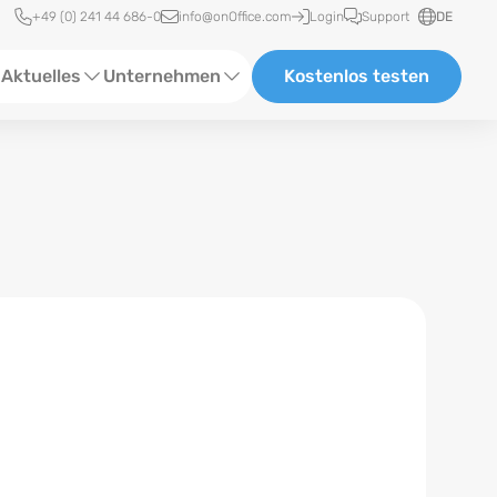
Schnellzugriff
+49 (0) 241 44 686-0
info@onOffice.com
Login
Support
DE
Aktuelles
Unternehmen
Kostenlos testen
ebinare
Über Uns
tatus-News
Partner und Kooperationen
eranstaltungen
Karriere
eferenzen
log
ewsletter
n