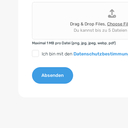
Drag & Drop Files,
Choose Fi
Du kannst bis zu 5 Dateien
Maximal 1 MB pro Datei (png, jpg, jpeg, webp, pdf)
D
Ich bin mit den
Datenschutzbestimmun
S
G
Absenden
V
O
A
-
l
E
t
i
e
n
r
v
n