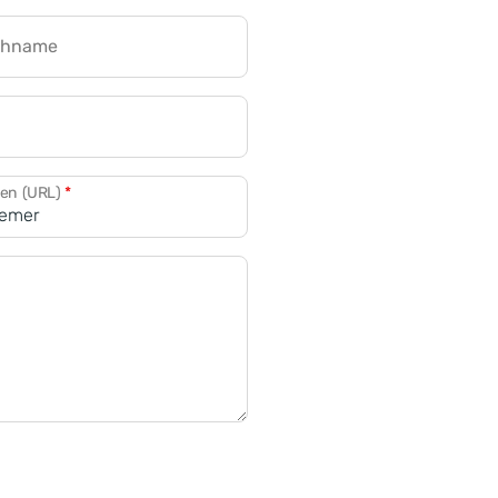
chname
CRM für Banken
den (URL)
*