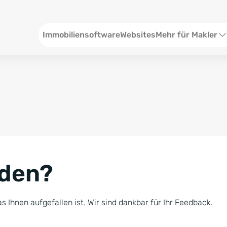
Header
Immobiliensoftware
Websites
Mehr für Makler
SEO und Content
W
Social Media
S
Social Ads
V
Google Ads
R
nden?
Newsletter-Pakete
B
Consulting
N
s Ihnen aufgefallen ist. Wir sind dankbar für Ihr Feedback.
Softwareschulunge