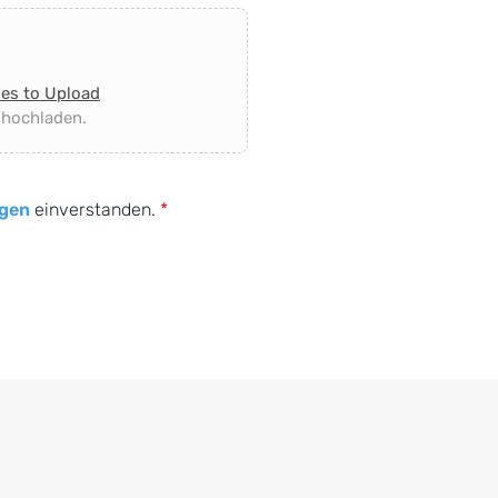
les to Upload
 hochladen.
gen
einverstanden.
*