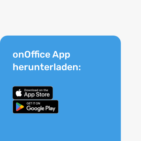
onOffice App
herunterladen: