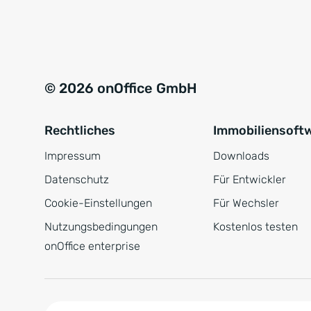
e
a
r
t
s
i
t
v
© 2026 onOffice GmbH
ä
e
n
:
Rechtliches
Immobiliensoft
d
n
Impressum
Downloads
i
Datenschutz
Für Entwickler
s
Cookie-Einstellungen
Für Wechsler
*
Nutzungsbedingungen
Kostenlos testen
onOffice enterprise