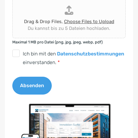
Drag & Drop Files,
Choose Files to Upload
Du kannst bis zu 5 Dateien hochladen.
Maximal 1 MB pro Datei (png, jpg, jpeg, webp, pdf)
D
Ich bin mit den
Datenschutzbestimmungen
S
einverstanden.
*
G
V
Absenden
O
-
A
E
l
i
t
n
e
v
r