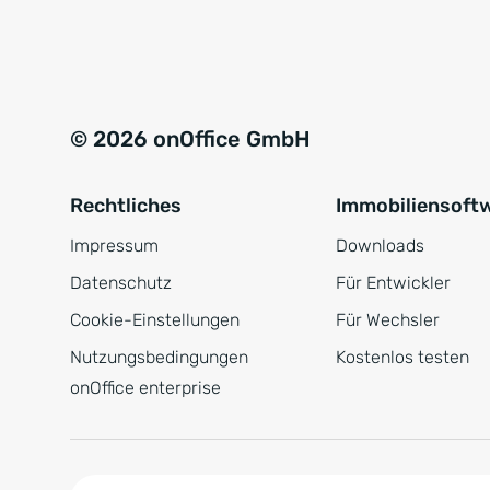
e
a
r
t
s
i
t
v
© 2026 onOffice GmbH
ä
e
n
:
Rechtliches
Immobiliensoft
d
n
Impressum
Downloads
i
Datenschutz
Für Entwickler
s
Cookie-Einstellungen
Für Wechsler
*
Nutzungsbedingungen
Kostenlos testen
onOffice enterprise