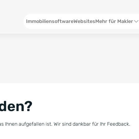
Header
Immobiliensoftware
Websites
Mehr für Makler
SEO und Content
W
Social Media
S
Social Ads
V
Google Ads
R
nden?
Newsletter-Pakete
B
Consulting
N
s Ihnen aufgefallen ist. Wir sind dankbar für Ihr Feedback.
Softwareschulunge