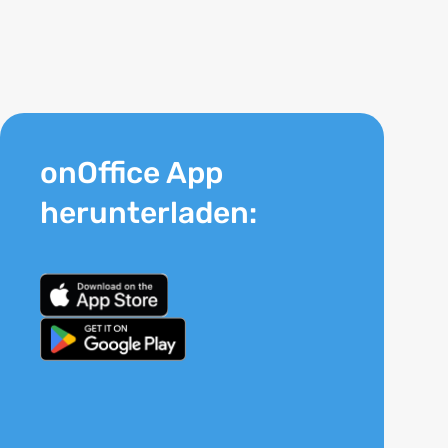
onOffice App
herunterladen: