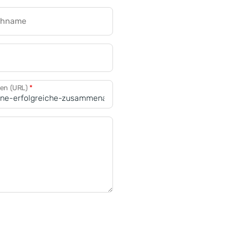
chname
CRM für Banken
den (URL)
*