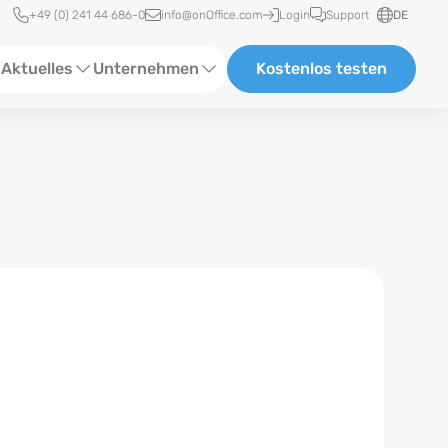
Schnellzugriff
+49 (0) 241 44 686-0
info@onOffice.com
Login
Support
DE
Aktuelles
Unternehmen
Kostenlos testen
ebinare
Über Uns
tatus-News
Partner und Kooperationen
eranstaltungen
Karriere
eferenzen
log
ewsletter
n