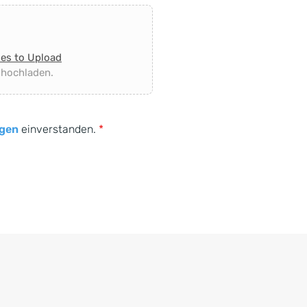
les to Upload
 hochladen.
gen
einverstanden.
*