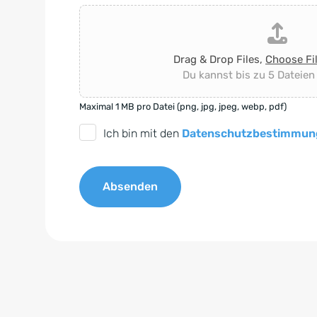
Drag & Drop Files,
Choose Fi
Du kannst bis zu 5 Dateien
Maximal 1 MB pro Datei (png, jpg, jpeg, webp, pdf)
D
Ich bin mit den
Datenschutzbestimmun
S
G
Absenden
V
O
A
-
l
E
t
i
e
n
r
v
n