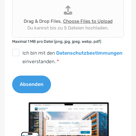
Drag & Drop Files,
Choose Files to Upload
Du kannst bis zu 5 Dateien hochladen.
Maximal 1 MB pro Datei (png, jpg, jpeg, webp, pdf)
D
Ich bin mit den
Datenschutzbestimmungen
S
einverstanden.
*
G
V
Absenden
O
-
A
E
l
i
t
n
e
v
r