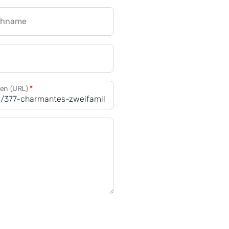
chname
CRM für Banken
den (URL)
*