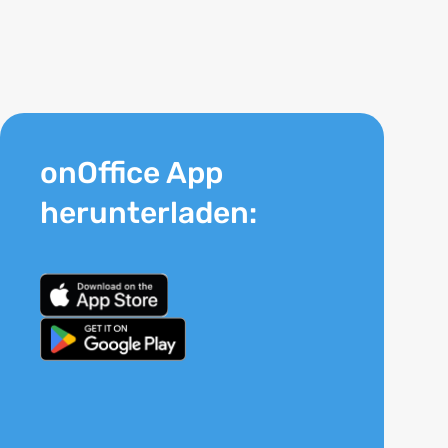
onOffice App
herunterladen: