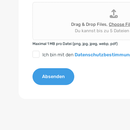
Drag & Drop Files,
Choose Fi
Du kannst bis zu 5 Dateien
Maximal 1 MB pro Datei (png, jpg, jpeg, webp, pdf)
D
Ich bin mit den
Datenschutzbestimmun
S
G
Absenden
V
O
A
-
l
E
t
i
e
n
r
v
n