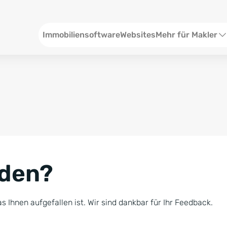
Header
Immobiliensoftware
Websites
Mehr für Makler
SEO und Content
W
Social Media
S
Social Ads
V
Google Ads
R
nden?
Newsletter-Pakete
B
Consulting
N
s Ihnen aufgefallen ist. Wir sind dankbar für Ihr Feedback.
Softwareschulunge