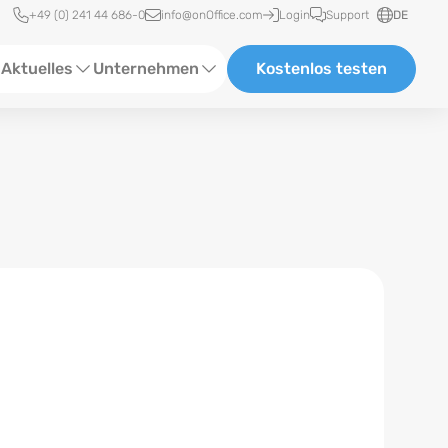
Schnellzugriff
+49 (0) 241 44 686-0
info@onOffice.com
Login
Support
DE
Aktuelles
Unternehmen
Kostenlos testen
ebinare
Über Uns
tatus-News
Partner und Kooperationen
eranstaltungen
Karriere
eferenzen
log
ewsletter
n