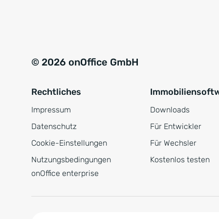
e
a
r
t
s
i
t
v
© 2026 onOffice GmbH
ä
e
n
:
Rechtliches
Immobiliensoft
d
n
Impressum
Downloads
i
Datenschutz
Für Entwickler
s
Cookie-Einstellungen
Für Wechsler
*
Nutzungsbedingungen
Kostenlos testen
onOffice enterprise