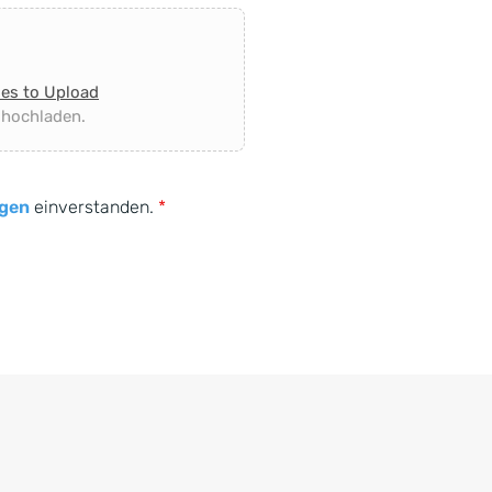
les to Upload
 hochladen.
gen
einverstanden.
*