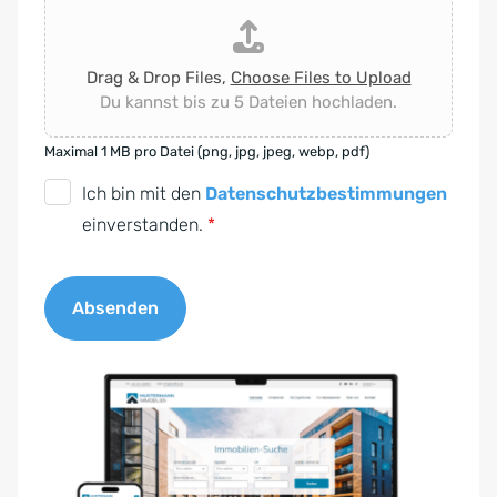
Drag & Drop Files,
Choose Files to Upload
Du kannst bis zu 5 Dateien hochladen.
Maximal 1 MB pro Datei (png, jpg, jpeg, webp, pdf)
D
Ich bin mit den
Datenschutzbestimmungen
S
einverstanden.
*
G
V
Absenden
O
-
A
E
l
i
t
n
e
v
r