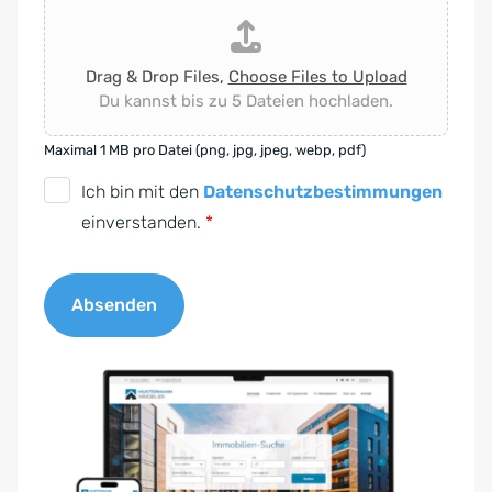
Drag & Drop Files,
Choose Files to Upload
Du kannst bis zu 5 Dateien hochladen.
Maximal 1 MB pro Datei (png, jpg, jpeg, webp, pdf)
D
Ich bin mit den
Datenschutzbestimmungen
S
einverstanden.
*
G
V
Absenden
O
-
A
E
l
i
t
n
e
v
r