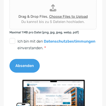
Drag & Drop Files,
Choose Files to Upload
Du kannst bis zu 5 Dateien hochladen.
Maximal 1 MB pro Datei (png, jpg, jpeg, webp, pdf)
D
Ich bin mit den
Datenschutzbestimmungen
S
einverstanden.
*
G
V
Absenden
O
-
A
E
l
i
t
n
e
v
r