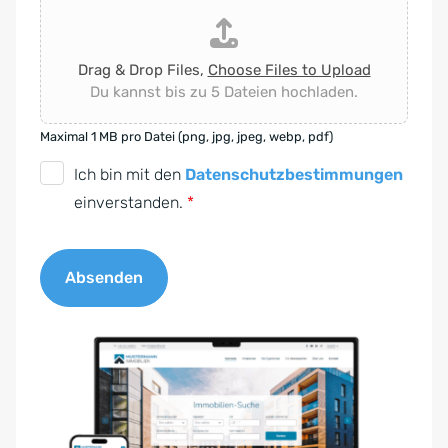
Drag & Drop Files,
Choose Files to Upload
Du kannst bis zu 5 Dateien hochladen.
Maximal 1 MB pro Datei (png, jpg, jpeg, webp, pdf)
D
Ich bin mit den
Datenschutzbestimmungen
S
einverstanden.
*
G
V
Absenden
O
-
A
E
l
i
t
n
e
v
r