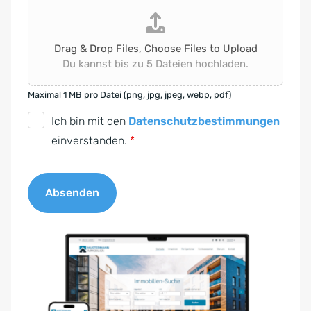
Drag & Drop Files,
Choose Files to Upload
Du kannst bis zu 5 Dateien hochladen.
Maximal 1 MB pro Datei (png, jpg, jpeg, webp, pdf)
D
Ich bin mit den
Datenschutzbestimmungen
S
einverstanden.
*
G
V
Absenden
O
-
A
E
l
i
t
n
e
v
r