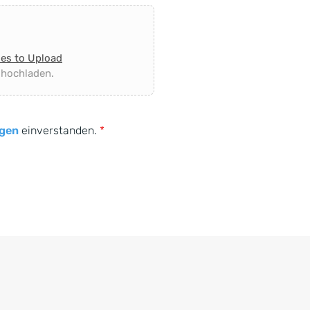
les to Upload
 hochladen.
gen
einverstanden.
*