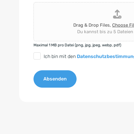
Drag & Drop Files,
Choose Fi
Du kannst bis zu 5 Dateien
Maximal 1 MB pro Datei (png, jpg, jpeg, webp, pdf)
D
Ich bin mit den
Datenschutzbestimmun
S
G
Absenden
V
O
A
-
l
E
t
i
e
n
r
v
n