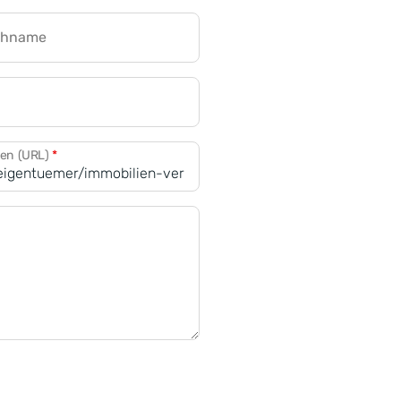
chname
CRM für Banken
den (URL)
*