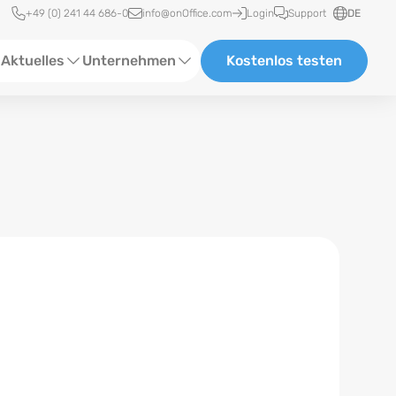
Schnellzugriff
+49 (0) 241 44 686-0
info@onOffice.com
Login
Support
DE
Aktuelles
Unternehmen
Kostenlos testen
ebinare
Über Uns
tatus-News
Partner und Kooperationen
eranstaltungen
Karriere
eferenzen
log
ewsletter
n