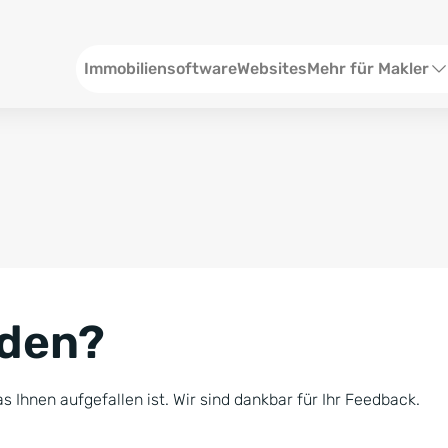
Header
Immobiliensoftware
Websites
Mehr für Makler
SEO und Content
W
Social Media
S
Social Ads
V
Google Ads
R
nden?
Newsletter-Pakete
B
Consulting
N
s Ihnen aufgefallen ist. Wir sind dankbar für Ihr Feedback.
Softwareschulunge