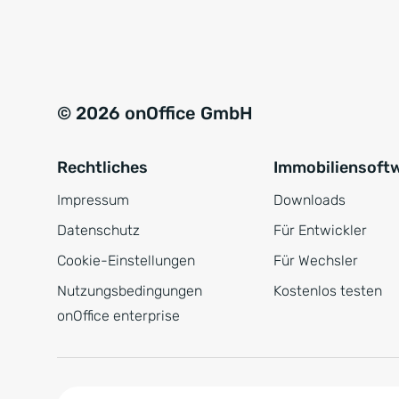
e
a
r
t
s
i
t
v
© 2026 onOffice GmbH
ä
e
n
:
Rechtliches
Immobiliensoft
d
n
Impressum
Downloads
i
Datenschutz
Für Entwickler
s
Cookie-Einstellungen
Für Wechsler
*
Nutzungsbedingungen
Kostenlos testen
onOffice enterprise