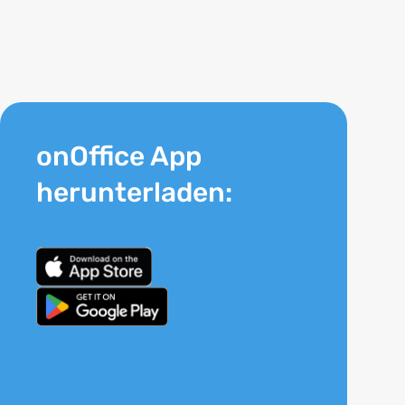
onOffice App
herunterladen: