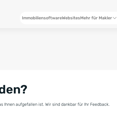
Header
Immobiliensoftware
Websites
Mehr für Makler
SEO und Content
W
Social Media
S
Social Ads
V
Google Ads
R
nden?
Newsletter-Pakete
B
Consulting
N
s Ihnen aufgefallen ist. Wir sind dankbar für Ihr Feedback.
Softwareschulunge