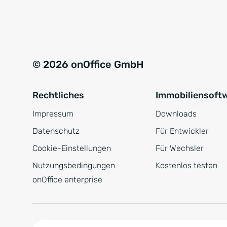
e
a
r
t
s
i
t
v
© 2026 onOffice GmbH
ä
e
n
:
Rechtliches
Immobiliensoft
d
n
Impressum
Downloads
i
Datenschutz
Für Entwickler
s
Cookie-Einstellungen
Für Wechsler
*
Nutzungsbedingungen
Kostenlos testen
onOffice enterprise