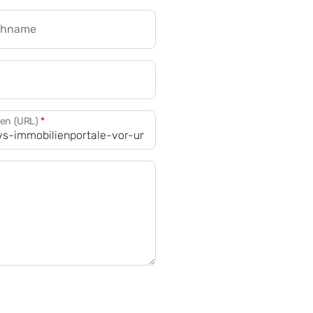
chname
CRM für Banken
den (URL)
*