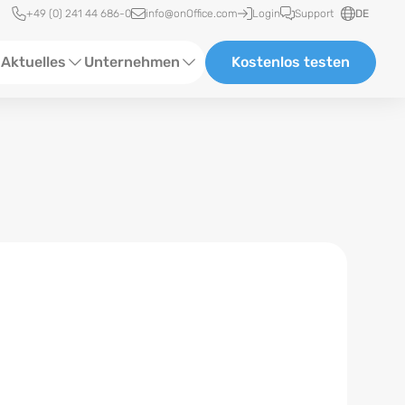
Schnellzugriff
+49 (0) 241 44 686-0
info@onOffice.com
Login
Support
DE
Aktuelles
Unternehmen
Kostenlos testen
ebinare
Über Uns
tatus-News
Partner und Kooperationen
eranstaltungen
Karriere
eferenzen
log
ewsletter
n