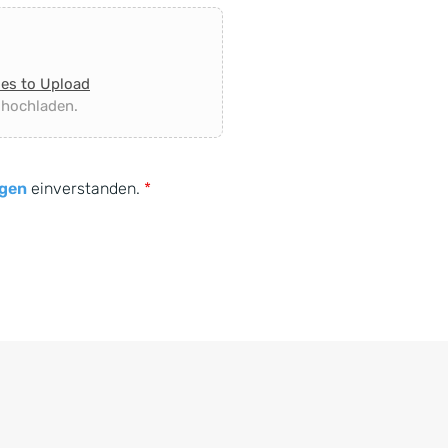
les to Upload
 hochladen.
gen
einverstanden.
*