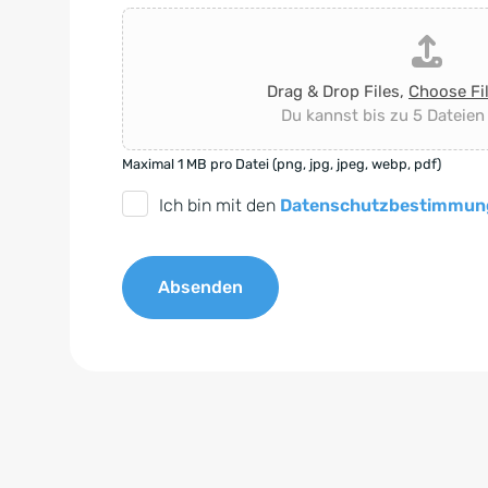
Drag & Drop Files,
Choose Fi
Du kannst bis zu 5 Dateien
Maximal 1 MB pro Datei (png, jpg, jpeg, webp, pdf)
D
Ich bin mit den
Datenschutzbestimmun
S
G
Absenden
V
O
A
-
l
E
t
i
e
n
r
v
n