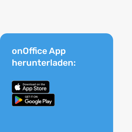
onOffice App
herunterladen: