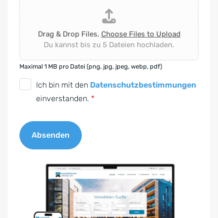
Drag & Drop Files,
Choose Files to Upload
Du kannst bis zu 5 Dateien hochladen.
Maximal 1 MB pro Datei (png, jpg, jpeg, webp, pdf)
D
Ich bin mit den
Datenschutzbestimmungen
S
einverstanden.
*
G
V
Absenden
O
-
A
E
l
i
t
n
e
v
r