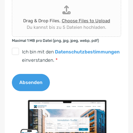
Drag & Drop Files,
Choose Files to Upload
Du kannst bis zu 5 Dateien hochladen.
Maximal 1 MB pro Datei (png, jpg, jpeg, webp, pdf)
D
Ich bin mit den
Datenschutzbestimmungen
S
einverstanden.
*
G
V
Absenden
O
-
A
E
l
i
t
n
e
v
r