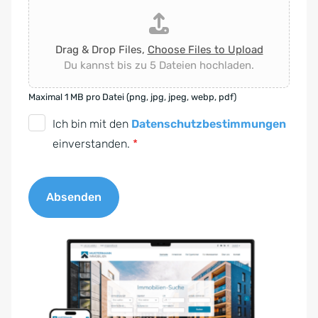
Drag & Drop Files,
Choose Files to Upload
Du kannst bis zu 5 Dateien hochladen.
Maximal 1 MB pro Datei (png, jpg, jpeg, webp, pdf)
D
Ich bin mit den
Datenschutzbestimmungen
S
einverstanden.
*
G
V
Absenden
O
-
A
E
l
i
t
n
e
v
r