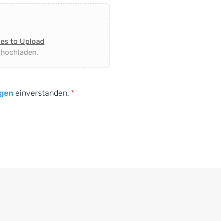
les to Upload
 hochladen.
gen
einverstanden.
*