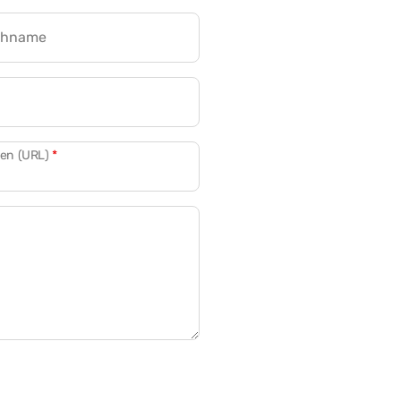
chname
CRM für Banken
den (URL)
*