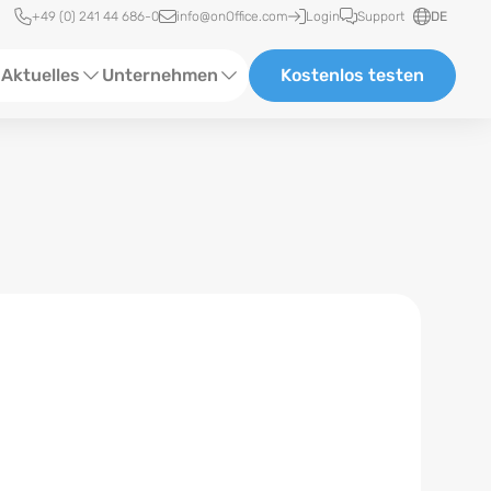
Schnellzugriff
+49 (0) 241 44 686-0
info@onOffice.com
Login
Support
DE
Aktuelles
Unternehmen
Kostenlos testen
ebinare
Über Uns
tatus-News
Partner und Kooperationen
eranstaltungen
Karriere
eferenzen
log
ewsletter
n