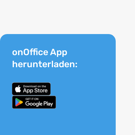
onOffice App
herunterladen: