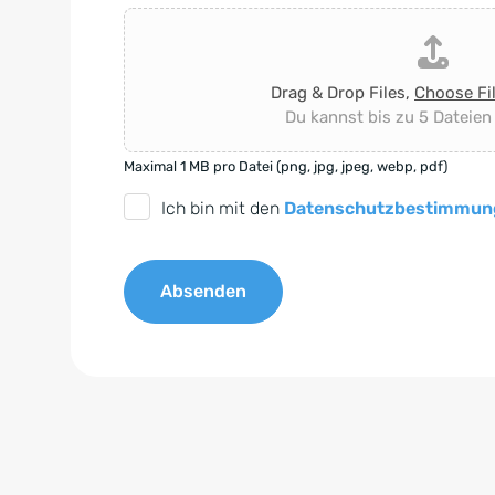
Drag & Drop Files,
Choose Fi
Du kannst bis zu 5 Dateien
Maximal 1 MB pro Datei (png, jpg, jpeg, webp, pdf)
D
Ich bin mit den
Datenschutzbestimmun
S
G
Absenden
V
O
A
-
l
E
t
i
e
n
r
v
n