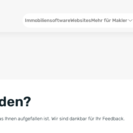
Header
Immobiliensoftware
Websites
Mehr für Makler
SEO und Content
W
Social Media
S
Social Ads
V
Google Ads
R
nden?
Newsletter-Pakete
B
Consulting
N
s Ihnen aufgefallen ist. Wir sind dankbar für Ihr Feedback.
Softwareschulunge