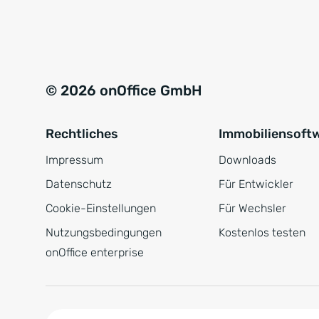
e
a
r
t
s
i
t
v
© 2026 onOffice GmbH
ä
e
n
:
Rechtliches
Immobiliensoft
d
n
Impressum
Downloads
i
Datenschutz
Für Entwickler
s
Cookie-Einstellungen
Für Wechsler
*
Nutzungsbedingungen
Kostenlos testen
onOffice enterprise