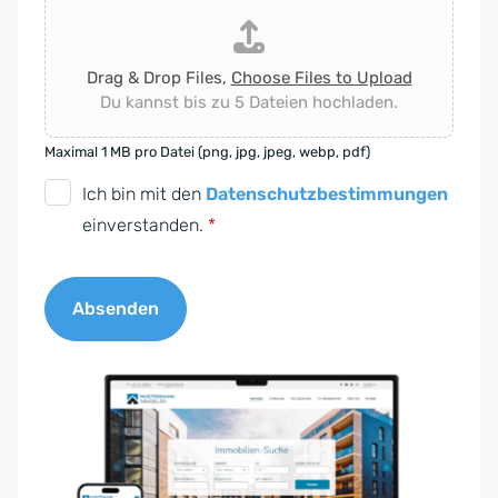
Drag & Drop Files,
Choose Files to Upload
Du kannst bis zu 5 Dateien hochladen.
Maximal 1 MB pro Datei (png, jpg, jpeg, webp, pdf)
D
Ich bin mit den
Datenschutzbestimmungen
S
einverstanden.
*
G
V
Absenden
O
-
A
E
l
i
t
n
e
v
r