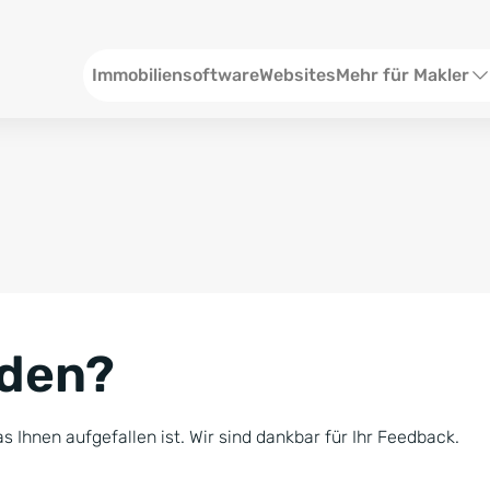
Header
Immobiliensoftware
Websites
Mehr für Makler
SEO und Content
W
Social Media
S
Social Ads
V
Google Ads
R
nden?
Newsletter-Pakete
B
Consulting
N
s Ihnen aufgefallen ist. Wir sind dankbar für Ihr Feedback.
Softwareschulunge