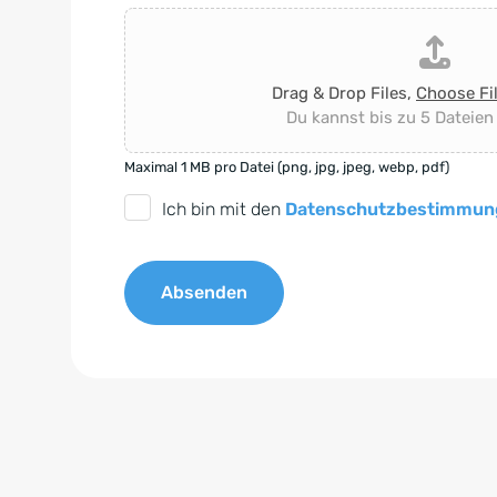
Drag & Drop Files,
Choose Fi
Du kannst bis zu 5 Dateien
Maximal 1 MB pro Datei (png, jpg, jpeg, webp, pdf)
D
Ich bin mit den
Datenschutzbestimmun
S
G
Absenden
V
O
A
-
l
E
t
i
e
n
r
v
n