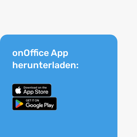
onOffice App
herunterladen: