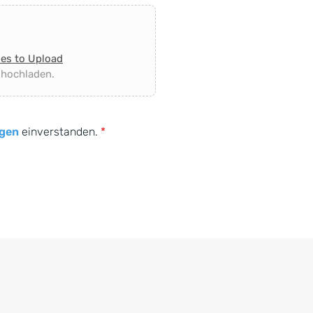
les to Upload
 hochladen.
gen
einverstanden.
*