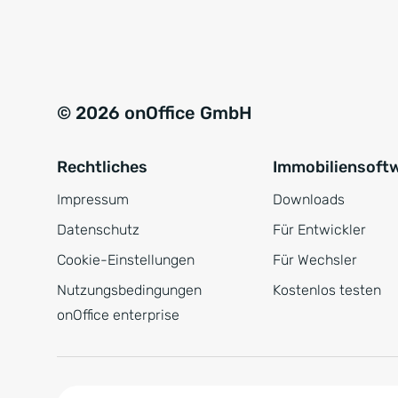
e
a
r
t
s
i
t
v
© 2026 onOffice GmbH
ä
e
n
:
Rechtliches
Immobiliensoft
d
n
Impressum
Downloads
i
Datenschutz
Für Entwickler
s
Cookie-Einstellungen
Für Wechsler
*
Nutzungsbedingungen
Kostenlos testen
onOffice enterprise