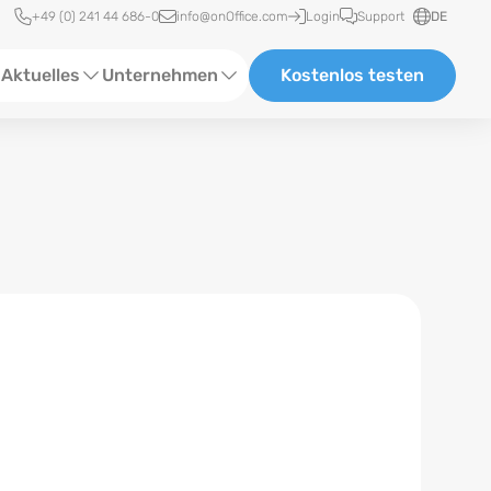
Schnellzugriff
+49 (0) 241 44 686-0
info@onOffice.com
Login
Support
DE
Aktuelles
Unternehmen
Kostenlos testen
ebinare
Über Uns
tatus-News
Partner und Kooperationen
eranstaltungen
Karriere
eferenzen
log
ewsletter
n