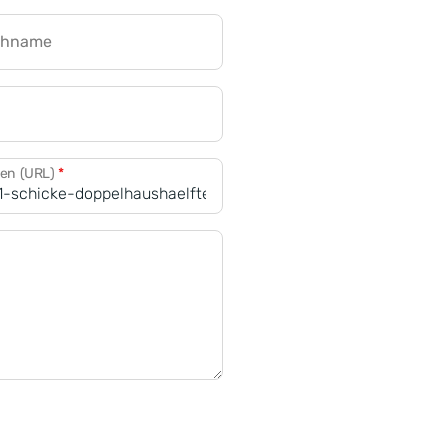
chname
CRM für Banken
den (URL)
*