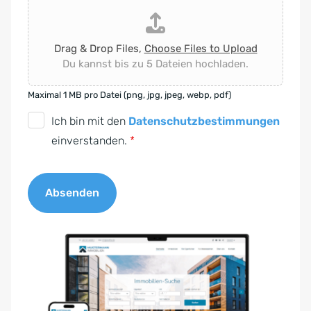
Drag & Drop Files,
Choose Files to Upload
Du kannst bis zu 5 Dateien hochladen.
Maximal 1 MB pro Datei (png, jpg, jpeg, webp, pdf)
D
Ich bin mit den
Datenschutzbestimmungen
S
einverstanden.
*
G
V
Absenden
O
-
A
E
l
i
t
n
e
v
r