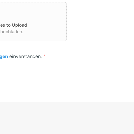
les to Upload
 hochladen.
gen
einverstanden.
*