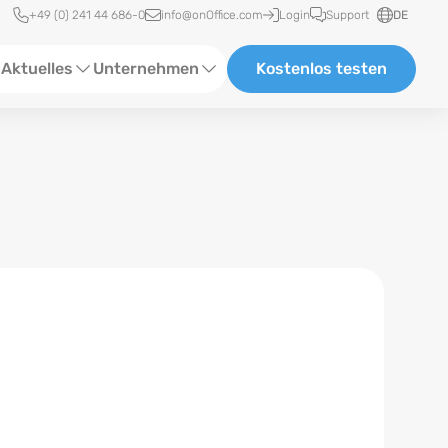
Schnellzugriff
+49 (0) 241 44 686-0
info@onOffice.com
Login
Support
DE
Aktuelles
Unternehmen
Kostenlos testen
ebinare
Über Uns
tatus-News
Partner und Kooperationen
eranstaltungen
Karriere
eferenzen
log
ewsletter
n