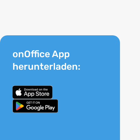
onOffice App
herunterladen: