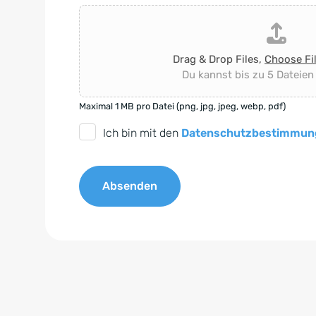
Drag & Drop Files,
Choose Fi
Du kannst bis zu 5 Dateien
Maximal 1 MB pro Datei (png, jpg, jpeg, webp, pdf)
D
Ich bin mit den
Datenschutzbestimmun
S
G
Absenden
V
O
A
-
l
E
t
i
e
n
r
v
n