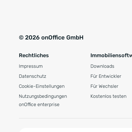
e
a
r
t
s
i
t
v
© 2026 onOffice GmbH
ä
e
n
:
Rechtliches
Immobiliensoft
d
n
Impressum
Downloads
i
Datenschutz
Für Entwickler
s
Cookie-Einstellungen
Für Wechsler
*
Nutzungsbedingungen
Kostenlos testen
onOffice enterprise