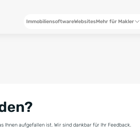
Header
Immobiliensoftware
Websites
Mehr für Makler
SEO und Content
W
Social Media
S
Social Ads
V
Google Ads
R
nden?
Newsletter-Pakete
B
Consulting
N
s Ihnen aufgefallen ist. Wir sind dankbar für Ihr Feedback.
Softwareschulunge