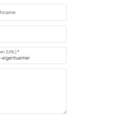
chname
CRM für Banken
den (URL)
*