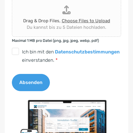
Drag & Drop Files,
Choose Files to Upload
Du kannst bis zu 5 Dateien hochladen.
Maximal 1 MB pro Datei (png, jpg, jpeg, webp, pdf)
D
Ich bin mit den
Datenschutzbestimmungen
S
einverstanden.
*
G
V
Absenden
O
-
A
E
l
i
t
n
e
v
r