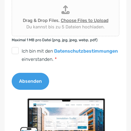
Drag & Drop Files,
Choose Files to Upload
Du kannst bis zu 5 Dateien hochladen.
Maximal 1 MB pro Datei (png, jpg, jpeg, webp, pdf)
D
Ich bin mit den
Datenschutzbestimmungen
S
einverstanden.
*
G
V
Absenden
O
-
A
E
l
i
t
n
e
v
r