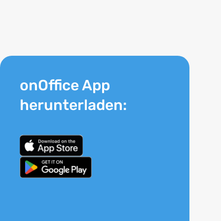
onOffice App
herunterladen: