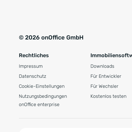
e
a
r
t
s
i
t
v
© 2026 onOffice GmbH
ä
e
n
:
Rechtliches
Immobiliensoft
d
n
Impressum
Downloads
i
Datenschutz
Für Entwickler
s
Cookie-Einstellungen
Für Wechsler
*
Nutzungsbedingungen
Kostenlos testen
onOffice enterprise