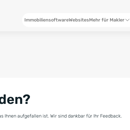
Header
Immobiliensoftware
Websites
Mehr für Makler
SEO und Content
W
Social Media
S
Social Ads
V
Google Ads
R
nden?
Newsletter-Pakete
B
Consulting
N
s Ihnen aufgefallen ist. Wir sind dankbar für Ihr Feedback.
Softwareschulunge