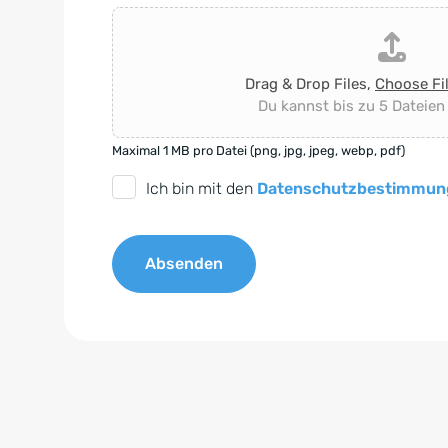
Drag & Drop Files,
Choose Fi
Du kannst bis zu 5 Dateien
Maximal 1 MB pro Datei (png, jpg, jpeg, webp, pdf)
D
Ich bin mit den
Datenschutzbestimmun
S
G
Absenden
V
O
A
-
l
E
t
i
e
n
r
v
n