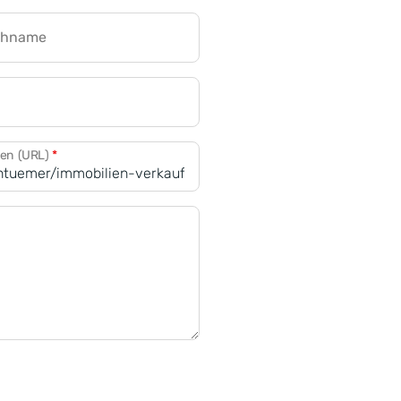
chname
CRM für Banken
den (URL)
*