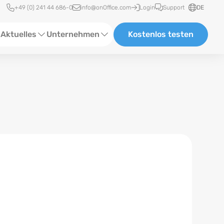
Schnellzugriff
+49 (0) 241 44 686-0
info@onOffice.com
Login
Support
DE
Aktuelles
Unternehmen
Kostenlos testen
ebinare
Über Uns
tatus-News
Partner und Kooperationen
eranstaltungen
Karriere
eferenzen
log
ewsletter
n