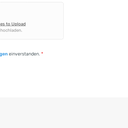
les to Upload
 hochladen.
gen
einverstanden.
*