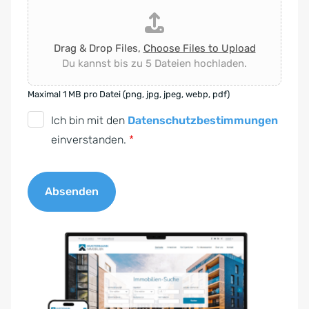
Drag & Drop Files,
Choose Files to Upload
Du kannst bis zu 5 Dateien hochladen.
Maximal 1 MB pro Datei (png, jpg, jpeg, webp, pdf)
D
Ich bin mit den
Datenschutzbestimmungen
S
einverstanden.
*
G
V
Absenden
O
-
A
E
l
i
t
n
e
v
r