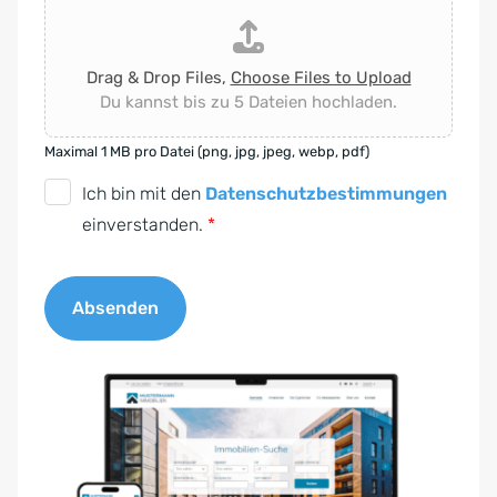
Drag & Drop Files,
Choose Files to Upload
Du kannst bis zu 5 Dateien hochladen.
Maximal 1 MB pro Datei (png, jpg, jpeg, webp, pdf)
D
Ich bin mit den
Datenschutzbestimmungen
S
einverstanden.
*
G
V
Absenden
O
-
A
E
l
i
t
n
e
v
r