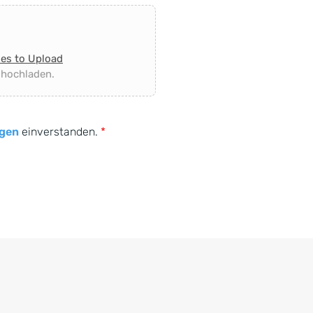
les to Upload
 hochladen.
gen
einverstanden.
*