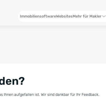
Header
Immobiliensoftware
Websites
Mehr für Makler
SEO und Content
W
Social Media
S
Social Ads
V
Google Ads
R
nden?
Newsletter-Pakete
B
Consulting
N
s Ihnen aufgefallen ist. Wir sind dankbar für Ihr Feedback.
Softwareschulunge