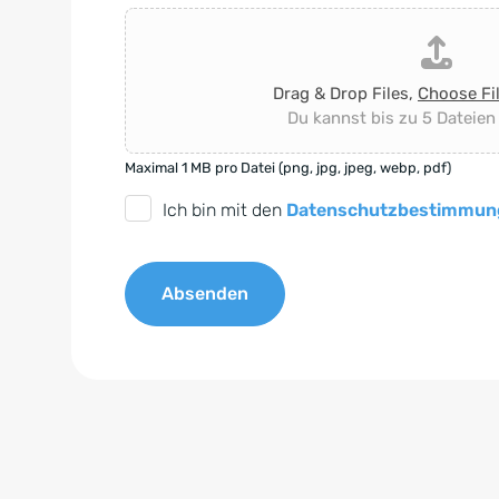
Drag & Drop Files,
Choose Fi
Du kannst bis zu 5 Dateien
Maximal 1 MB pro Datei (png, jpg, jpeg, webp, pdf)
D
Ich bin mit den
Datenschutzbestimmun
S
G
Absenden
V
O
A
-
l
E
t
i
e
n
r
v
n