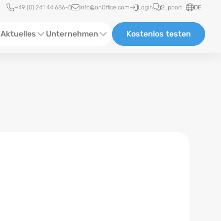
Schnellzugriff
+49 (0) 241 44 686-0
info@onOffice.com
Login
Support
DE
Aktuelles
Unternehmen
Kostenlos testen
ebinare
Über Uns
tatus-News
Partner und Kooperationen
eranstaltungen
Karriere
eferenzen
log
ewsletter
n