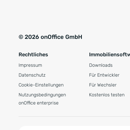
e
a
r
t
s
i
t
v
© 2026 onOffice GmbH
ä
e
n
:
Rechtliches
Immobiliensoft
d
n
Impressum
Downloads
i
Datenschutz
Für Entwickler
s
Cookie-Einstellungen
Für Wechsler
*
Nutzungsbedingungen
Kostenlos testen
onOffice enterprise