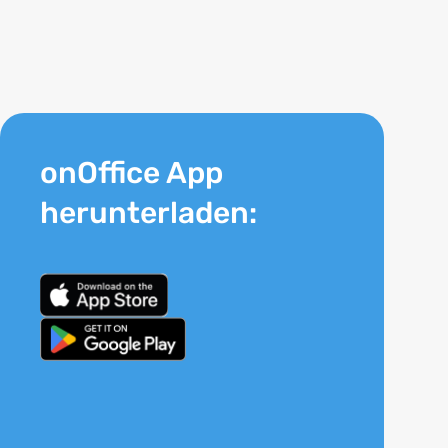
onOffice App
herunterladen: