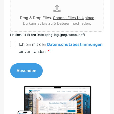
Drag & Drop Files,
Choose Files to Upload
Du kannst bis zu 5 Dateien hochladen.
Maximal 1 MB pro Datei (png, jpg, jpeg, webp, pdf)
D
Ich bin mit den
Datenschutzbestimmungen
S
einverstanden.
*
G
V
Absenden
O
-
A
E
l
i
t
n
e
v
r