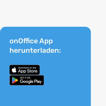
onOffice App
herunterladen: