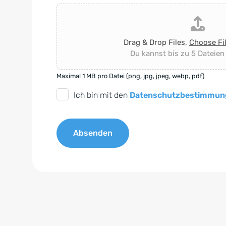
Drag & Drop Files,
Choose Fi
Du kannst bis zu 5 Dateien
Maximal 1 MB pro Datei (png, jpg, jpeg, webp, pdf)
D
Ich bin mit den
Datenschutzbestimmun
S
G
Absenden
V
O
A
-
l
E
t
i
e
n
r
v
n