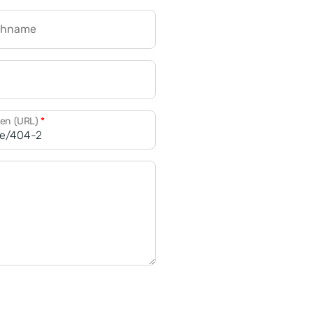
chname
CRM für Banken
den (URL)
*