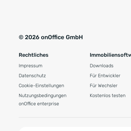
e
a
r
t
s
i
t
v
© 2026 onOffice GmbH
ä
e
n
:
Rechtliches
Immobiliensoft
d
n
Impressum
Downloads
i
Datenschutz
Für Entwickler
s
Cookie-Einstellungen
Für Wechsler
*
Nutzungsbedingungen
Kostenlos testen
onOffice enterprise