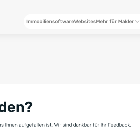
Header
Immobiliensoftware
Websites
Mehr für Makler
SEO und Content
W
Social Media
S
Social Ads
V
Google Ads
R
nden?
Newsletter-Pakete
B
Consulting
N
s Ihnen aufgefallen ist. Wir sind dankbar für Ihr Feedback.
Softwareschulunge