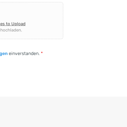
les to Upload
 hochladen.
gen
einverstanden.
*