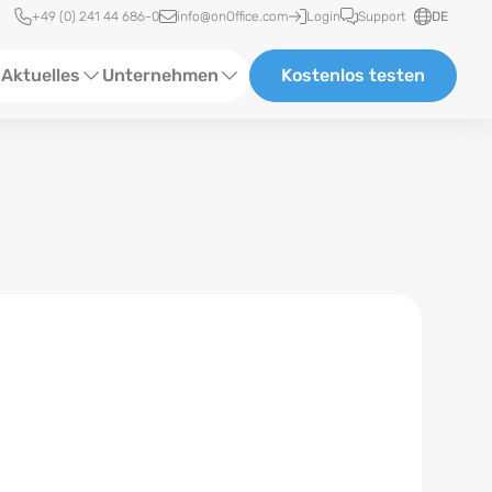
Schnellzugriff
+49 (0) 241 44 686-0
info@onOffice.com
Login
Support
DE
Aktuelles
Unternehmen
Kostenlos testen
ebinare
Über Uns
tatus-News
Partner und Kooperationen
eranstaltungen
Karriere
eferenzen
log
ewsletter
n