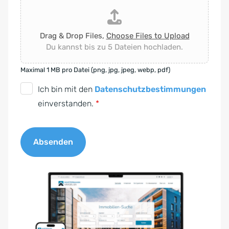
Drag & Drop Files,
Choose Files to Upload
Du kannst bis zu 5 Dateien hochladen.
Maximal 1 MB pro Datei (png, jpg, jpeg, webp, pdf)
D
Ich bin mit den
Datenschutzbestimmungen
S
einverstanden.
*
G
V
Absenden
O
-
A
E
l
i
t
n
e
v
r