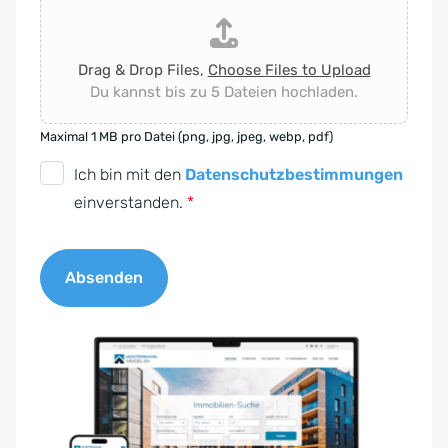
Drag & Drop Files,
Choose Files to Upload
Du kannst bis zu 5 Dateien hochladen.
Maximal 1 MB pro Datei (png, jpg, jpeg, webp, pdf)
D
Ich bin mit den
Datenschutzbestimmungen
S
einverstanden.
*
G
V
Absenden
O
-
A
E
l
i
t
n
e
v
r