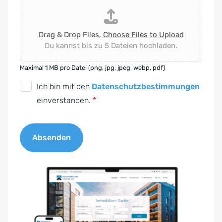
Drag & Drop Files,
Choose Files to Upload
Du kannst bis zu 5 Dateien hochladen.
Maximal 1 MB pro Datei (png, jpg, jpeg, webp, pdf)
D
Ich bin mit den
Datenschutzbestimmungen
S
einverstanden.
*
G
V
Absenden
O
-
A
E
l
i
t
n
e
v
r