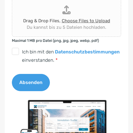
Drag & Drop Files,
Choose Files to Upload
Du kannst bis zu 5 Dateien hochladen.
Maximal 1 MB pro Datei (png, jpg, jpeg, webp, pdf)
D
Ich bin mit den
Datenschutzbestimmungen
S
einverstanden.
*
G
V
Absenden
O
-
A
E
l
i
t
n
e
v
r