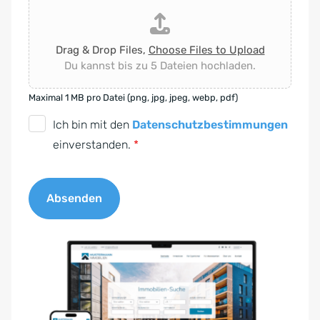
Drag & Drop Files,
Choose Files to Upload
Du kannst bis zu 5 Dateien hochladen.
Maximal 1 MB pro Datei (png, jpg, jpeg, webp, pdf)
D
Ich bin mit den
Datenschutzbestimmungen
S
einverstanden.
*
G
V
Absenden
O
-
A
E
l
i
t
n
e
v
r