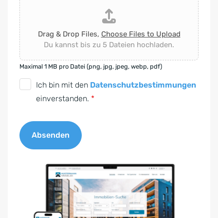
Drag & Drop Files,
Choose Files to Upload
Du kannst bis zu 5 Dateien hochladen.
Maximal 1 MB pro Datei (png, jpg, jpeg, webp, pdf)
D
Ich bin mit den
Datenschutzbestimmungen
S
einverstanden.
*
G
V
Absenden
O
-
A
E
l
i
t
n
e
v
r