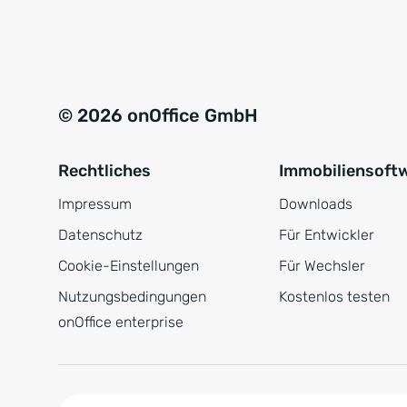
e
a
r
t
s
i
t
v
© 2026 onOffice GmbH
ä
e
n
:
Rechtliches
Immobiliensoft
d
n
Impressum
Downloads
i
Datenschutz
Für Entwickler
s
Cookie-Einstellungen
Für Wechsler
*
Nutzungsbedingungen
Kostenlos testen
onOffice enterprise