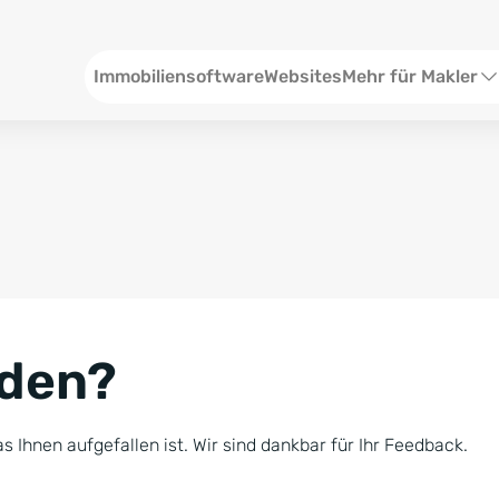
Header
Immobiliensoftware
Websites
Mehr für Makler
SEO und Content
W
Social Media
S
Social Ads
V
Google Ads
R
nden?
Newsletter-Pakete
B
Consulting
N
s Ihnen aufgefallen ist. Wir sind dankbar für Ihr Feedback.
Softwareschulunge