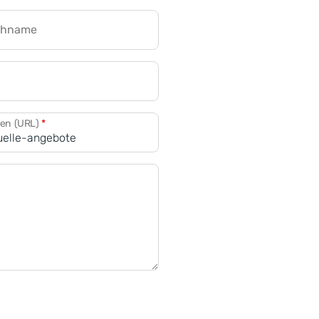
chname
CRM für Banken
den (URL)
*