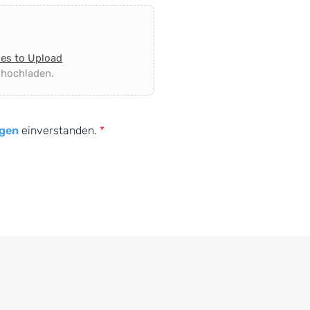
les to Upload
 hochladen.
gen
einverstanden.
*