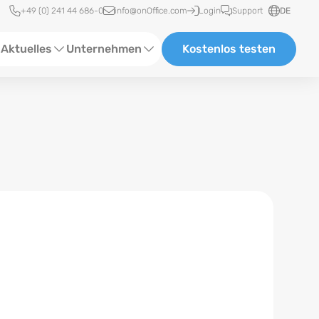
Schnellzugriff
+49 (0) 241 44 686-0
info@onOffice.com
Login
Support
DE
Aktuelles
Unternehmen
Kostenlos testen
ebinare
Über Uns
tatus-News
Partner und Kooperationen
eranstaltungen
Karriere
eferenzen
log
ewsletter
n