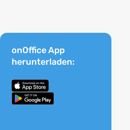
onOffice App
herunterladen: