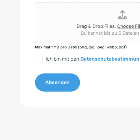
Drag & Drop Files,
Choose Fi
Du kannst bis zu 5 Dateien
Maximal 1 MB pro Datei (png, jpg, jpeg, webp, pdf)
D
Ich bin mit den
Datenschutzbestimmun
S
G
Absenden
V
O
A
-
l
E
t
i
e
n
r
v
n