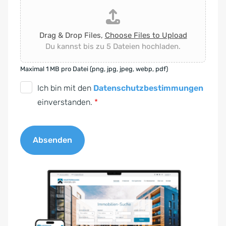
Drag & Drop Files,
Choose Files to Upload
Du kannst bis zu 5 Dateien hochladen.
Maximal 1 MB pro Datei (png, jpg, jpeg, webp, pdf)
D
Ich bin mit den
Datenschutzbestimmungen
S
einverstanden.
*
G
V
Absenden
O
-
A
E
l
i
t
n
e
v
r