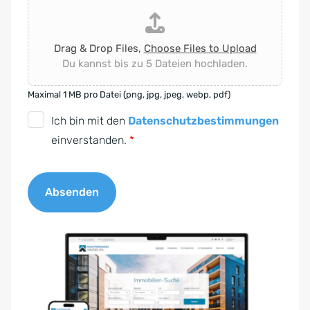
Drag & Drop Files,
Choose Files to Upload
Du kannst bis zu 5 Dateien hochladen.
Maximal 1 MB pro Datei (png, jpg, jpeg, webp, pdf)
D
Ich bin mit den
Datenschutzbestimmungen
S
einverstanden.
*
G
V
Absenden
O
-
A
E
l
i
t
n
e
v
r