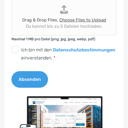
Drag & Drop Files,
Choose Files to Upload
Du kannst bis zu 5 Dateien hochladen.
Maximal 1 MB pro Datei (png, jpg, jpeg, webp, pdf)
D
Ich bin mit den
Datenschutzbestimmungen
S
einverstanden.
*
G
V
Absenden
O
-
A
E
l
i
t
n
e
v
r