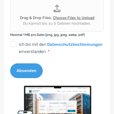
Drag & Drop Files,
Choose Files to Upload
Du kannst bis zu 5 Dateien hochladen.
Maximal 1 MB pro Datei (png, jpg, jpeg, webp, pdf)
D
Ich bin mit den
Datenschutzbestimmungen
S
einverstanden.
*
G
V
Absenden
O
-
A
E
l
i
t
n
e
v
r