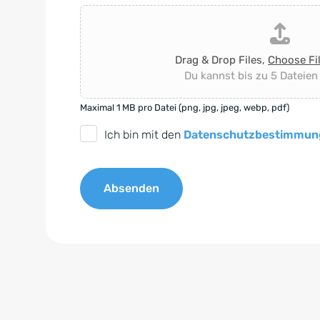
Drag & Drop Files,
Choose Fi
Du kannst bis zu 5 Dateien
Maximal 1 MB pro Datei (png, jpg, jpeg, webp, pdf)
D
Ich bin mit den
Datenschutzbestimmun
S
G
Absenden
V
O
A
-
l
E
t
i
e
n
r
v
n