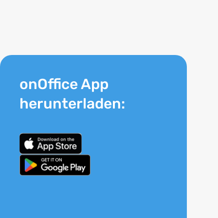
onOffice App
herunterladen: