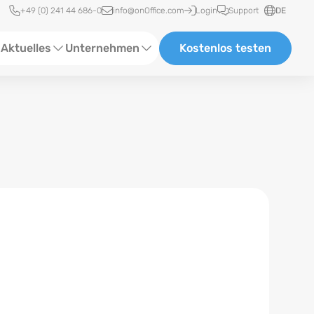
Schnellzugriff
+49 (0) 241 44 686-0
info@onOffice.com
Login
Support
DE
Aktuelles
Unternehmen
Kostenlos testen
ebinare
Über Uns
tatus-News
Partner und Kooperationen
eranstaltungen
Karriere
eferenzen
log
ewsletter
n