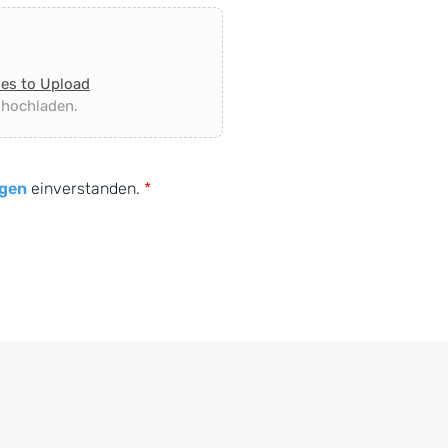
les to Upload
 hochladen.
gen
einverstanden.
*