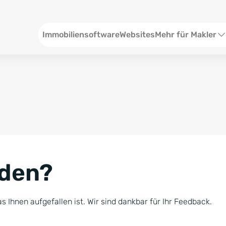
Header
Immobiliensoftware
Websites
Mehr für Makler
SEO und Content
W
Social Media
S
Social Ads
V
Google Ads
R
nden?
Newsletter-Pakete
B
Consulting
N
s Ihnen aufgefallen ist. Wir sind dankbar für Ihr Feedback.
Softwareschulunge