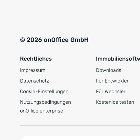
e
a
r
t
s
i
t
v
© 2026 onOffice GmbH
ä
e
n
:
Rechtliches
Immobiliensoft
d
n
Impressum
Downloads
i
Datenschutz
Für Entwickler
s
Cookie-Einstellungen
Für Wechsler
*
Nutzungsbedingungen
Kostenlos testen
onOffice enterprise