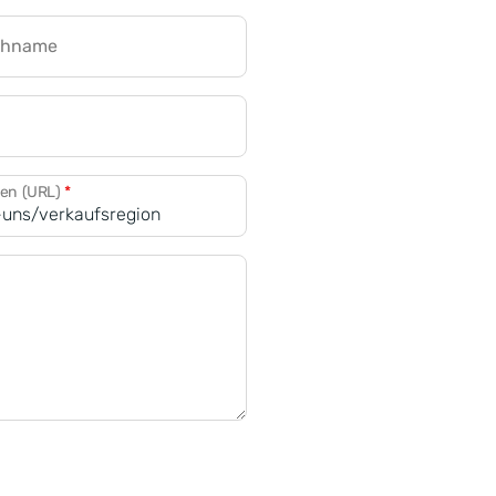
chname
CRM für Banken
den (URL)
*