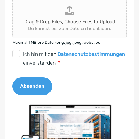
Drag & Drop Files,
Choose Files to Upload
Du kannst bis zu 5 Dateien hochladen.
Maximal 1 MB pro Datei (png, jpg, jpeg, webp, pdf)
D
Ich bin mit den
Datenschutzbestimmungen
S
einverstanden.
*
G
V
Absenden
O
-
A
E
l
i
t
n
e
v
r