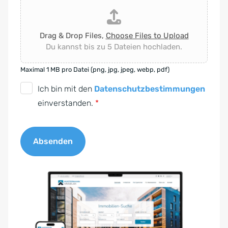
Drag & Drop Files,
Choose Files to Upload
Du kannst bis zu 5 Dateien hochladen.
Maximal 1 MB pro Datei (png, jpg, jpeg, webp, pdf)
D
Ich bin mit den
Datenschutzbestimmungen
S
einverstanden.
*
G
V
Absenden
O
-
A
E
l
i
t
n
e
v
r