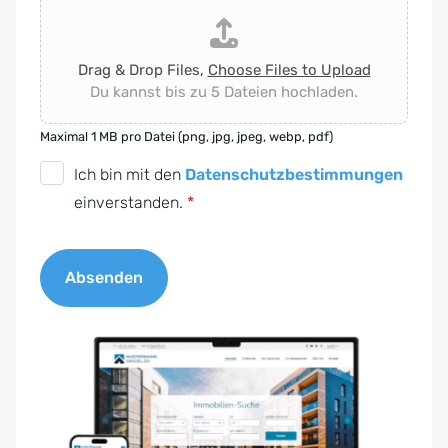
Drag & Drop Files,
Choose Files to Upload
Du kannst bis zu 5 Dateien hochladen.
Maximal 1 MB pro Datei (png, jpg, jpeg, webp, pdf)
D
Ich bin mit den
Datenschutzbestimmungen
S
einverstanden.
*
G
V
Absenden
O
-
A
E
l
i
t
n
e
v
r