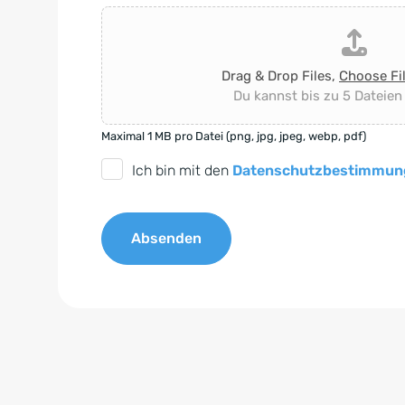
Drag & Drop Files,
Choose Fi
Du kannst bis zu 5 Dateien
Maximal 1 MB pro Datei (png, jpg, jpeg, webp, pdf)
D
Ich bin mit den
Datenschutzbestimmun
S
G
Absenden
V
O
A
-
l
E
t
i
e
n
r
v
n