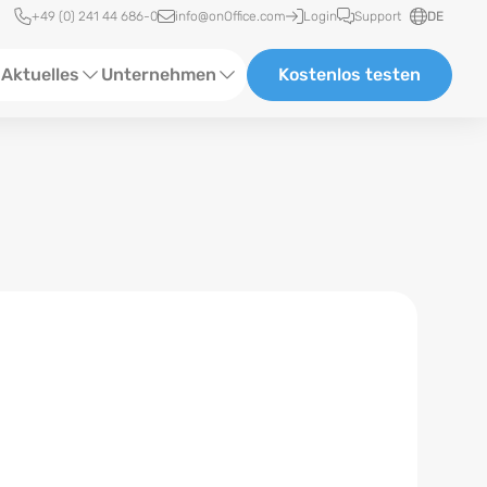
Schnellzugriff
+49 (0) 241 44 686-0
info@onOffice.com
Login
Support
DE
Aktuelles
Unternehmen
Kostenlos testen
ebinare
Über Uns
tatus-News
Partner und Kooperationen
eranstaltungen
Karriere
eferenzen
log
ewsletter
n