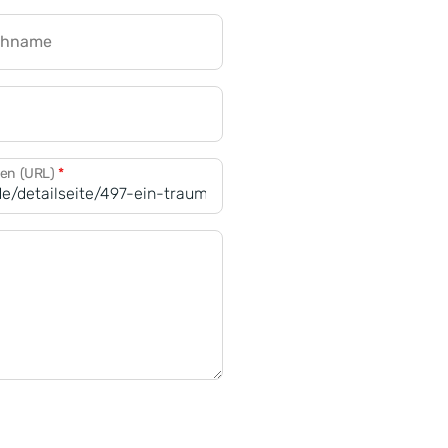
chname
CRM für Banken
den (URL)
*