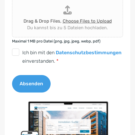
Drag & Drop Files,
Choose Files to Upload
Du kannst bis zu 5 Dateien hochladen.
Maximal 1 MB pro Datei (png, jpg, jpeg, webp, pdf)
D
Ich bin mit den
Datenschutzbestimmungen
S
einverstanden.
*
G
V
Absenden
O
-
A
E
l
i
t
n
e
v
r